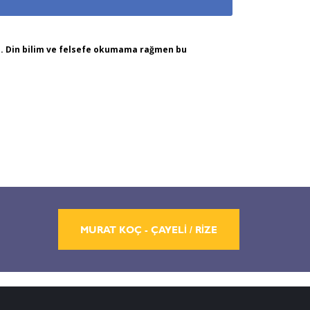
dım. Din bilim ve felsefe okumama rağmen bu
MURAT KOÇ - ÇAYELİ / RİZE