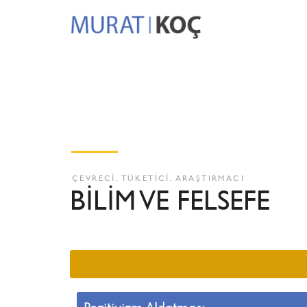
ÇEVRECİ, TÜKETİCİ, ARAŞTIRMACI
BİLİM VE FELSEFE