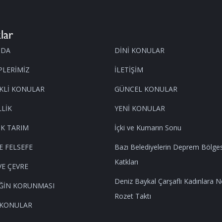
lar
MDA
DİNİ KONULAR
PLERİMİZ
İLETİŞİM
KLİ KONULAR
GÜNCEL KONULAR
LİK
YENİ KONULAR
K TARIM
İçki ve Kumarın Sonu
E FELSEFE
Bazı Belediyelerin Deprem Bölge
Katkları
VE ÇEVRE
Deniz Baykal Çarşaflı Kadınlara 
ĞİN KORUNMASI
Rozet Taktı
 KONULAR