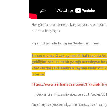
10 seneyi aşkın bir süredir kendimizi adeta yırtara
söylüyoruz. Geçmişten bu yana çok aşama kaydetti
Her gün farklı bir örnekle karşılaşıyoruz, bazı ö
durumla karşılaştık.
Kışın ortasında kuruyan Seyhan’ın dramı
Bir sene önce Ocak ayının ilk haftasında A
geldiğimizde ise nehir yatağı neredeyse bo
karakterini şekillendiren Seyhan Nehri’nin k
isterim:
https://www.serhansuzer.com/tr/kuraklik
(Debisi için: https://libratez.cu.edu.tr/tezler/66
Nisan aiynda yapılan ölçümler sonucunda 1 saniy