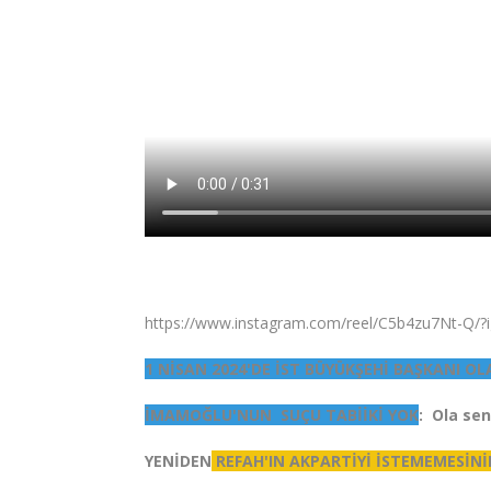
https://www.instagram.com/reel/C5b4zu7Nt
1 NİSAN 2024'DE İST BÜYÜKŞEHİ BAŞKANI OL
İMAMOĞLU'NUN SUÇU TABİİKİ YOK
: Ola sen
YENİDEN
REFAH'IN AKPARTİYİ İSTEMEMESİNİ