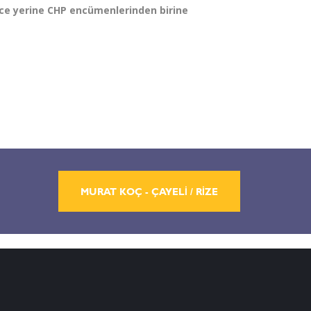
e yerine CHP encümenlerinden birine
MURAT KOÇ - ÇAYELİ / RİZE