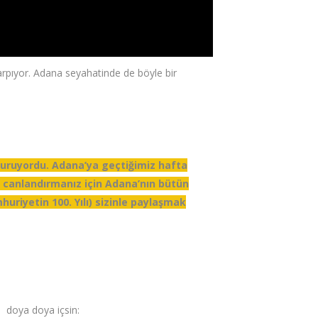
yenilenebilir enerjiye geçmemiz gerektiğini
çarpıyor. Adana seyahatinde de böyle bir
duruyordu. Adana’ya geçtiğimiz hafta
i canlandırmanız için Adana’nın bütün
uriyetin 100. Yılı) sizinle paylaşmak
 doya doya içsin: