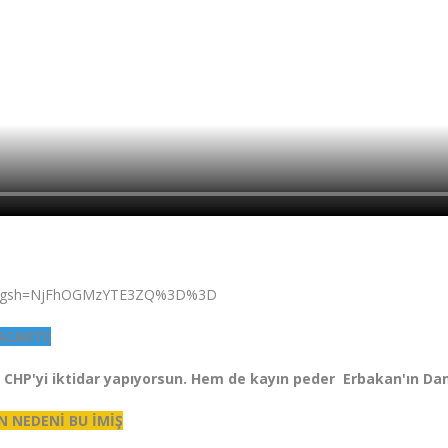
-Q/?igsh=NjFhOGMzYTE3ZQ%3D%3D
ACAKTI:
 CHP'yi iktidar yapıyorsun. Hem de kayın peder Erbakan'ın Dam
N NEDENİ BU İMİŞ