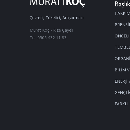
Başlık
HAKKI
Çevreci, Tüketici, Araştırmacı
PRENSİ
Murat Koç - Rize Çayeli
ÖNCELİ
Tel: 0505 432 11 83
TEMBEL
ORGANİ
BİLİM V
ENERJİ 
GENÇLİ
FARKLI