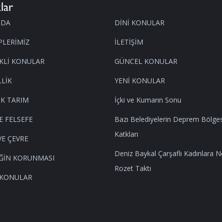
lar
MDA
DİNİ KONULAR
PLERİMİZ
İLETİŞİM
KLİ KONULAR
GÜNCEL KONULAR
LİK
YENİ KONULAR
K TARIM
İçki ve Kumarın Sonu
E FELSEFE
Bazı Belediyelerin Deprem Bölge
Katkları
VE ÇEVRE
Deniz Baykal Çarşaflı Kadınlara 
ĞİN KORUNMASI
Rozet Taktı
 KONULAR