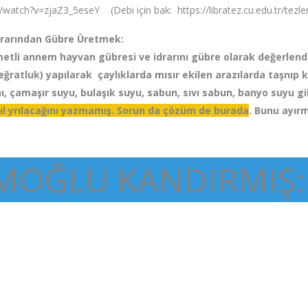
eseY (Debi için bak: https://libratez.cu.edu.tr/tezler/
İnsan Dişkisinden ve idrarı
annem hayvan gübresi ve idrarını gübre olarak değerlendirirdi
) yapılarak çaylıklarda mısır ekilen arazılarda taşnıp kul
şır suyu, bulaşık suyu, sabun, sıvı sabun, banyo suyu gib
yrılacağını yazmamış. Sorun da çözüm de burada
. Bunu ayır
AMOĞLU KANDIRMIŞ