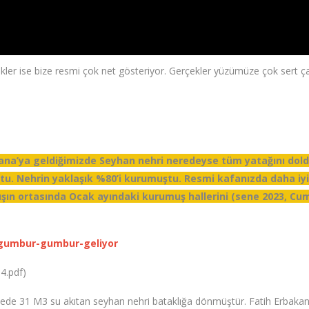
k iklim değişikliğine dikkat çekiyor ve olabilecek en hızlı şekilde %100 
k ama hâlâ iklim değişikliğine şüpheyle bakan beyinsizler var.
rnekler ise bize resmi çok net gösteriyor. Gerçekler yüzümüze çok sert 
dana’ya geldiğimizde Seyhan nehri neredeyse tüm yatağını dol
ştu. Nehrin yaklaşık %80’i kurumuştu. Resmi kafanızda daha iy
ışın ortasında Ocak ayındaki kurumuş hallerini (sene 2023, Cumh
-gumbur-gumbur-geliyor
14.pdf)
ede 31 M3 su akıtan seyhan nehri bataklığa dönmüştür. Fatih Erbakan