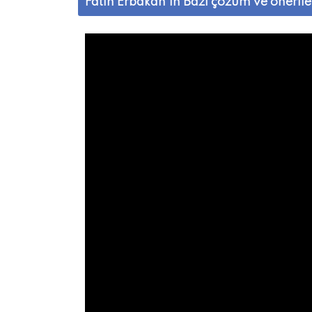
Fatih Erbakan'ın Bazı çözüm ve öneriler
Bir araştırmacı olarak belgesiz, ezbere yazmam. 
okuduktan sonra yazıyorum:
1-
Güney Komşu Ülkeler
a) Türkiye su fakiridir. Gerçi tarımda va
istiyor. Anca
b) Türkiye Dicle ve Fırat Nehirlerinden
antlaşmalara uyulmamış olur ve bun
c) Yazın sular çok azalıyo
ortalama debisi , yani bir saniyede 180 M3 
Geçen yazımda Adana Yarı Maratonu’nda yaşa
iner inmez Seyhan Nehri’nin %80 oranında k
da bir 1 sene içinde böyle kurudu? Cevabı bas