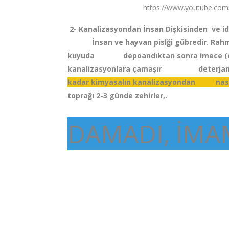
https://www.youtube.com/watch?v=zjaZ3_5
2- Kanalizasyondan 
İnsan ve hayvan pislği gübredir. Rahmetli 
kuyuda depoandıktan sonra imece (eğratluk
kanalizasyonlara çamaşır deterjanı, çama
kadar kimyasalın kanalizasyondan nasıl 
toprağı 2-3 günde zehirler,.
DAMADI, İM