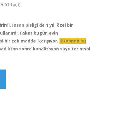
6614.pdf)
ndan Gübre Üretmek:
. İnsan pisliği de 1 yıl özel bir
lanırdı. Fakat bugün evin
i bir çok madde karışıyor.
Kitabnda bu
madıktan sonra kanalizsyon suyu tarımsal
: