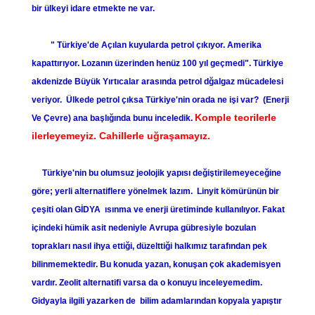
bir ülkeyi idare etmekte ne var.
" Türkiye'de Açılan kuyularda petrol çıkıyor. Amerika
kapattırıyor. Lozanın üzerinden henüz 100 yıl geçmedi". Türkiye
akdenizde Büyük Yırtıcalar arasında petrol dğalgaz mücadelesi
veriyor. Ülkede petrol çıksa Türkiye'nin orada ne işi var?
(Enerji
Komple teorilerle
Ve Çevre) ana başlığında bunu inceledik.
ilerleyemeyiz. Cahillerle uğraşamayız.
Türkiye'nin bu olumsuz jeolojik yapısı değiştirilemeyeceğine
göre; yerli alternatiflere yönelmek lazım. Linyit kömürünün bir
çeşiti olan GİDYA ısınma ve enerji üretiminde kullanılıyor. Fakat
içindeki hümik asit nedeniyle Avrupa gübresiyle bozulan
toprakları nasıl ihya ettiği, düzelttiği halkımız tarafından pek
bilinmemektedir. Bu konuda yazan, konuşan çok akademisyen
vardır. Zeolit alternatifi varsa da o konuyu inceleyemedim.
Gidyayla ilgili yazarken de bilim adamlarından kopyala yapıştır