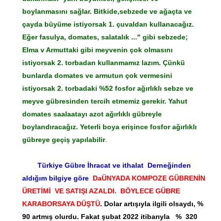
boylanmasını sağlar. Bitkide,sebzede ve ağaçta ve
çayda büyüme istiyorsak 1. çuvaldan kullanacağız.
Eğer fasulya, domates, salatalık ..." gibi sebzede;
Elma v Armuttaki gibi meyvenin çok olmasını
istiyorsak 2. torbadan kullanmamız lazım. Çünkü
bunlarda domates ve armutun çok vermesini
istiyorsak 2. torbadaki %52 fosfor ağırlıklı sebze ve
meyve gübresinden tercih etmemiz gerekir. Yahut
domates saalaatayı azot ağırlıklı gübreyle
boylandıracağız. Yeterli boya erişince fosfor ağırlıklı
gübreye geçiş yapılabilir
.
Türkiye Gübre İhracat ve ithalat Derneğinden
aldığım bilgiye göre
DaÜNYADA KOMPOZE GÜBRENİN
ÜRETİMİ VE SATIŞI AZALDI. BÖYLECE GÜBRE
KARABORSAYA DÜŞTÜ
. Dolar artışıyla ilgili olsaydı, %
90 artmış olurdu. Fakat şubat 2022 itibarıyla % 320