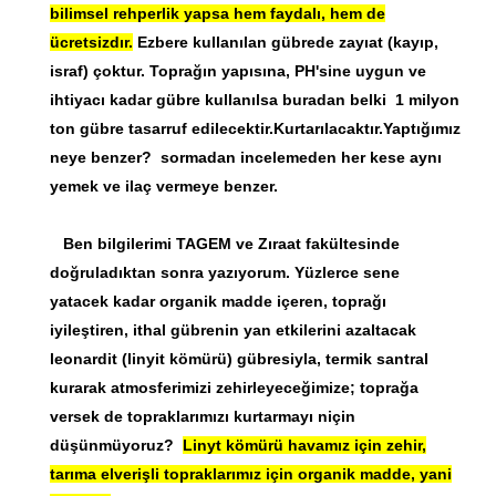
bilimsel rehperlik yapsa hem faydalı, hem de
ücretsizdır.
Ezbere kullanılan gübrede zayıat (kayıp,
israf) çoktur. Toprağın yapısına, PH'sine uygun ve
ihtiyacı kadar gübre kullanılsa buradan belki 1 milyon
ton gübre tasarruf edilecektir.Kurtarılacaktır.Yaptığımız
neye benzer? sormadan incelemeden her kese aynı
yemek ve ilaç vermeye benzer.
Ben bilgilerimi TAGEM ve Zıraat fakültesinde
doğruladıktan sonra yazıyorum. Yüzlerce sene
yatacek kadar organik madde içeren, toprağı
iyileştiren, ithal gübrenin yan etkilerini azaltacak
leonardit (linyit kömürü) gübresiyla, termik santral
kurarak atmosferimizi zehirleyeceğimize; toprağa
versek de topraklarımızı kurtarmayı niçin
düşünmüyoruz?
Linyt kömürü havamız için zehir,
tarıma elverişli topraklarımız için organik madde, yani