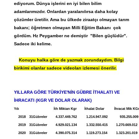
ediyorum. Dünya işlerini en iyi bilen bilim
adamlarımızdır. Onlardan yaralanılırsa daha kolay
çözümler üretilir. Ama bu ülkede ziraatçı olmayan tarım
bakanı; öğretmen olmayan Milli Eğitim Bakanı çok
gördüm. Hz Peygamber ne demiştir "Bilen güçlüdür".
Sadece iki kelime.
Konuyu halka göre de yazmak zorundaydım. Bilgi
birikimi olanlar sadece videoları izlemesi önerilir.
YILLARA GÖRE TÜRKİYE'NİN GÜBRE İTHALATI VE
İHRACATI (KGR VE DOLAR OLARAK)
Yılı
İth Miktarı Kgr
İthalat Dolar
İhracat Mik KG
2018
31
Gübreler
4.337.449.762
1.214.947.092
935.255.009
2019
31
Gübreler
4.929.021.134
1.332.550.415
1.270.669.012
2020
31
Gübreler
4.390.075.314
1.119.273.154
1.323.201.019