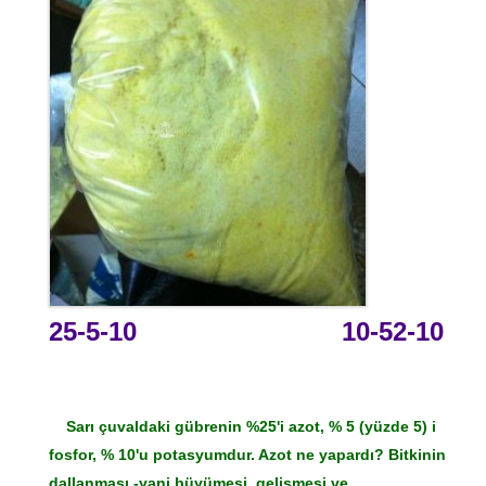
25-5-10 10-52-10
Sarı çuvaldaki gübrenin %25'i azot, % 5 (yüzde 5) i
fosfor, % 10'u potasyumdur. Azot ne yapardı? Bitkinin
dallanması -yani büyümesi, gelişmesi ve