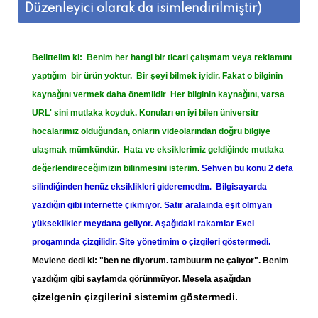
Düzenleyici olarak da isimlendirilmiştir)
Belit
telim ki: Benim her hangi bir ticari çalışmam veya reklamını
yaptığım bir ürün yoktur. Bir şeyi bilmek iyidir. Fakat o bilginin
kaynağını vermek daha önemlidir
Her bilginin kaynağını, varsa
URL' sini mutlaka koyduk. Konuları en iyi bilen üniversitr
hocalarımız olduğundan, onların videolarından doğru bilgiye
ulaşmak mümkündür. Hata ve eksiklerimiz geldiğinde mutlaka
değerlendireceğimizın bilinmesini isterim
.
Sehven bu konu 2 defa
silindiğinden henüz eksiklikleri gideremed
im.
Bilgisayarda
yazdığın gibi internette çıkmıyor. Satır aralaında eşit olmyan
yükseklikler meydana geliyor. Aşağıdaki rakamlar Exel
progamında çizgilidir. Site yönetimim o çizgileri göstermedi.
Mevlene dedi ki: "ben ne diyorum. tambuurm ne çalıyor". Benim
yazdığım gibi sayfamda görünmüyor. Mesela aşağıdan
çizelgenin çizgilerini sistemim göstermedi.