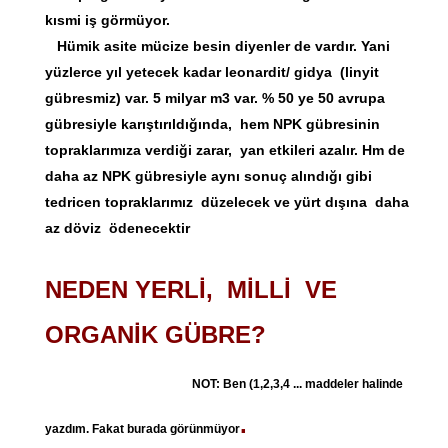
kısmi iş görmüyor.
Hümik asite mücize besin diyenler de vardır. Yani
yüzlerce yıl yetecek kadar leonardit/ gidya (linyit
gübresmiz) var. 5 milyar m3 var. % 50 ye 50 avrup
a
gübresiyle karıştırıldığında, hem NPK gübresinin
topraklarımıza verdiği zarar, yan etkileri azalır. Hm de
daha az NPK gübresiyle aynı sonuç alındığı gibi
tedricen topraklarımız düzelecek ve yürt dışına daha
az döviz ödenecektir
NEDEN YERLİ, MİLLİ VE
ORGANİK GÜBRE?
NOT: Ben (1,2,3,4 ... maddeler halinde
.
yazdım. Fakat burada görünmüyor