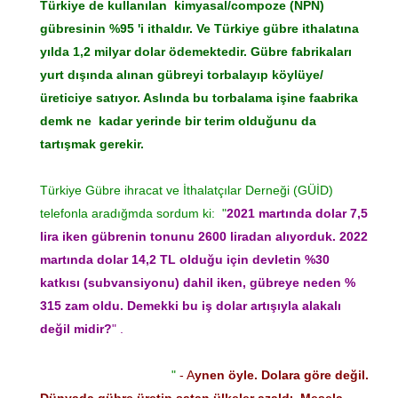
Türkiye de kullanılan kimyasal/compoze (NPN)
gübresinin %95 'i ithaldır. Ve Türkiye gübre ithalatına
yılda 1,2 milyar dolar ödemektedir. Gübre fabrikaları
yurt dışında alınan gübreyi torbalayıp köylüye/
üreticiye satıyor. Aslında bu torbalama işine faabrika
demk ne kadar yerinde bir terim olduğunu da
tartışmak gerekir.
Türkiye Gübre ihracat ve İthalatçılar Derneği (GÜİD)
telefonla aradığmda sordum ki: "
2021 martında dolar 7,5
lira iken gübrenin tonunu 2600 liradan alıyorduk. 2022
martında dolar 14,2 TL olduğu için devletin %30
katkısı (subvansiyonu) dahil iken, gübreye neden %
315 zam oldu. Demekki bu iş dolar artışıyla alakalı
değil midir?
" .
"
- A
ynen öyle. Dolara göre değil.
Dünyada gübre üretip satan ülkeler azaldı. Mesela