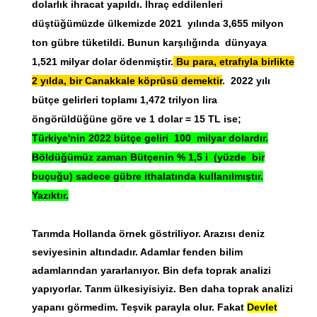
dolarlık ihracat yapıldı. İhraç eddilenleri
düştüğümüzde ülkemizde 2021 yılında 3,655 milyon
ton gübre tüketildi. Bunun karşılığında dünyaya
1,521 milyar dolar ödenmiştir.
Bu para, etrafıyla birlikte
2 yılda, bir Canakkale köprüsü demektir
. 2022 yılı
bütçe gelirleri toplamı 1,472 trilyon lira
öngörüldüğüne göre ve 1 dolar = 15 TL ise;
Türkiye'nin 2022 bütçe geliri 100 milyar dolardır.
Böldüğümüz zaman Bütçenin % 1,5 i (yüzde bir
buçuğu) sadece gübre ithalatında kullanılmıştır.
Yazıktır.
Tarımda Hollanda örnek göstriliyor. Arazısı deniz
seviyesinin altındadır. Adamlar fenden bilim
adamlarından yararlanıyor. Bin defa toprak analizi
yapıyorlar. Tarım ülkesiyisiyiz. Ben daha toprak analizi
yapanı görmedim. Teşvik parayla olur. Fakat
Devlet