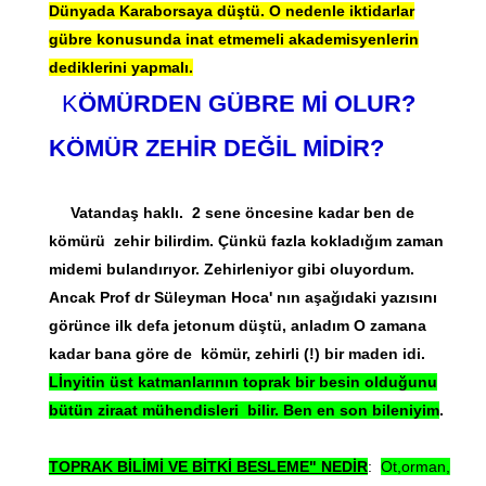
Dünyada Karaborsaya düştü. O nedenle iktidarlar
gübre konusunda inat etmemeli akademisyenlerin
dediklerini yapmalı.
K
ÖMÜRDEN GÜBRE Mİ OLUR?
KÖMÜR ZEHİR DEĞİL MİDİR?
Vatandaş haklı. 2 sene öncesine kadar ben de
kömürü zehir bilirdim. Çünkü fazla kokladığım zaman
midemi bulandırıyor. Zehirleniyor gibi oluyordum.
Ancak Prof dr Süleyman Hoca' nın aşağıdaki yazısını
görünce ilk defa jetonum düştü, anladım O zamana
kadar bana göre de kömür, zehirli (!) bir maden idi.
Lİnyitin üst katmanlarının toprak bir besin olduğunu
bütün ziraat mühendisleri bilir. Ben en son bileniyim
.
TOPRAK BİLİMİ VE BİTKİ BESLEME" NEDİR
:
Ot,orman,