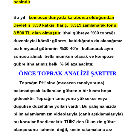
besindir
.
Bu yıl
kompoze dünyada karaborsa olduğundan
Devletin %30 katkısı hariç, %315 zamlanarak tonu,
8.500 TL olan olmuştu
r. ithal gübreye %60 toprağı
düzenleyici kömür gübresi katıldığında da alacağımız
bu kimyasal gübrenin %30-40'nı kullanarak aynı
sonucu almak belki mümkün olacak ve kompoze
gübre ithalatımız belki % 60 azalaacktır.
ÖNCE TOPRAK ANALİZİ ŞARTTIR
Toprağın PH' sine (mecazen tansiyonuna)
bakmadıysak kullanılan gübrenin bir kısmı boşa
gidecektir. Toprağın tansiyonu yüksekse veya
düşükse düzeltilme yolları vardır. Bu çalışmamızda
bilim adamlarımızın videolarıyla (canlı açıklamalarıyla)
bu konular önerilecektir. TÜİK' den Ülkmizin gübre
blançosunu tahmini değil, kesin rakamalarla arz