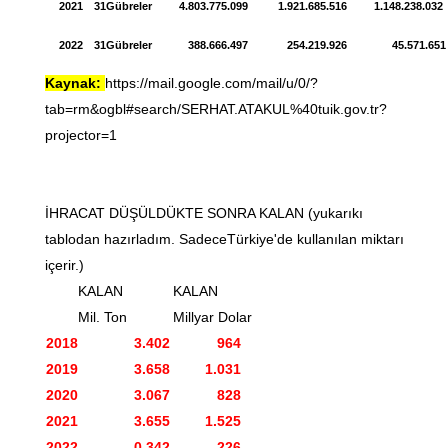
2021
31
Gübreler
4.803.775.099
1.921.685.516
1.148.238.032
2022
31
Gübreler
388.666.497
254.219.926
45.571.651
Kaynak:
https://mail.google.com/mail/u/0/?
tab=rm&ogbl#search/SERHAT.ATAKUL%40tuik.gov.tr?
projector=1
İHRACAT DÜŞÜLDÜKTE SONRA KALAN (yukarıkı
tablodan hazırladım. SadeceTürkiye'de kullanılan miktarı
içerir.)
KALAN
KALAN
Mil. Ton
Millyar Dolar
2018
3.402
964
2019
3.658
1.031
2020
3.067
828
2021
3.655
1.525
2022
0,342
226