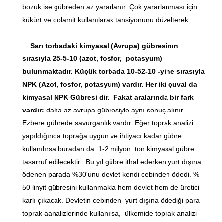
bozuk ise gübreden az yararlanır. Çok yararlanması için
kükürt ve dolamit kullanılarak tansiyonunu düzelterek
Sarı torbadaki kimyasal (Avrupa) gübresinın
sırasıyla 25-5-10 (azot, fosfor, potasyum)
bulunmaktadır. Küçük torbada 10-52-10 -yine sırasıyla
NPK (Azot, fosfor, potasyum) vardır. Her iki çuval da
kimyasal NPK Gübresi dir. Fakat aralarında bir fark
vardır:
daha az avrupa gübresiyle aynı sonuç alınır.
Ezbere gübrede savurganlık vardır. Eğer toprak analizi
yapıldığında toprağa uygun ve ihtiyacı kadar gübre
kullanılırsa buradan da 1-2 milyon ton kimyasal gübre
tasarruf edilecektir. Bu yıl gübre ithal ederken yurt dışına
ödenen parada %30'unu devlet kendi cebinden ödedi. %
50 linyit gübresini kullanmakla hem devlet hem de üretici
karlı çıkacak. Devletin cebinden yurt dışına ödediği para
toprak aanalizlerinde kullanılsa, ülkemide toprak analizi