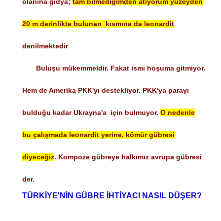
olanına gidya;
tam bilmediğimden atıyorum yuzeyden
20 m derinlikte bulunan kısmına da leonardit
denilmektedir
Buluşu mükemmeldir. Fakat ismi hoşuma gitmiyor.
Hem de Amerika PKK'yı destekliyor. PKK'ya parayı
bulduğu kadar Ukrayna'a için bulmuyor.
O nedenle
bu çalışmada leonardit yerine, kömür gübresi
diyeceğiz
. Kompoze gübreye halkımız avrupa gübresi
der.
TÜRKİYE'NİN GÜBRE İHTİYACI NASIL DÜŞER?