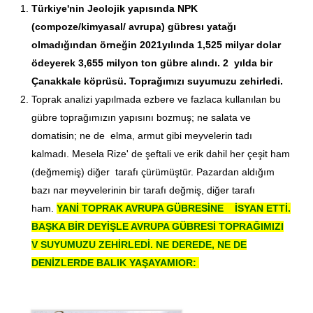
Türkiye'nin Jeolojik yapısında NPK
(compoze/kimyasal/ avrupa) gübresı yatağı
olmadığından örneğin 2021yılında 1,525 milyar dolar
ödeyerek 3,655 milyon ton gübre alındı. 2 yılda bir
Çanakkale köprüsü. Toprağımızı suyumuzu zehirledi.
Toprak analizi yapılmada ezbere ve fazlaca kullanılan bu
gübre toprağımızın yapısını bozmuş; ne salata ve
domatisin; ne de elma, armut gibi meyvelerin tadı
kalmadı. Mesela Rize' de şeftali ve erik dahil her çeşit ham
(değmemiş) diğer tarafı çürümüştür. Pazardan aldığım
bazı nar meyvelerinin bir tarafı değmiş, diğer tarafı
ham.
YANİ TOPRAK AVRUPA GÜBRESİNE İSYAN ETTİ.
BAŞKA BİR DEYİŞLE AVRUPA GÜBRESİ TOPRAĞIMIZI
V SUYUMUZU ZEHİRLEDİ. NE DEREDE, NE DE
DENİZLERDE BALIK YAŞAYAMIOR: