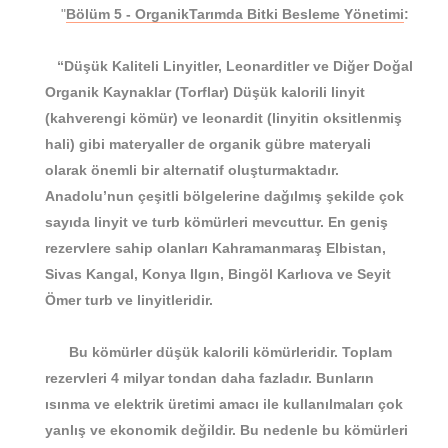
"
Bölüm 5 - OrganikTarımda Bitki Besleme Yönetim
i
:
“Düşük Kaliteli Linyitler, Leonarditler ve Diğer Doğal
Organik Kaynaklar (Torflar) Düşük kalorili linyit
(kahverengi kömür) ve leonardit (linyitin oksitlenmiş
hali) gibi materyaller de organik gübre materyali
olarak önemli bir alternatif oluşturmaktadır.
Anadolu’nun çeşitli bölgelerine dağılmış şekilde çok
sayıda linyit ve turb kömürleri mevcuttur. En geniş
rezervlere sahip olanları Kahramanmaraş Elbistan,
Sivas Kangal, Konya Ilgın, Bingöl Karlıova ve Seyit
Ömer turb ve linyitleridir.
Bu kömürler düşük kalorili kömürleridir. Toplam
rezervleri 4 milyar tondan daha fazladır. Bunların
ısınma ve elektrik üretimi amacı ile kullanılmaları çok
yanlış ve ekonomik değildir. Bu nedenle bu kömürleri