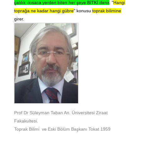
çalılık -kısaca yerden biten her şeye BİTKİ denir
. "
Hangi
toprağa ne kadar hangi gübre
" konusu
toprak bilimine
girer.
Prof Dr Süleyman Taban An. Üniversitesi Ziraat
Fakakultesi.
Toprak Bilimi ve Eski Bölüm Başkanı Tokat 1959