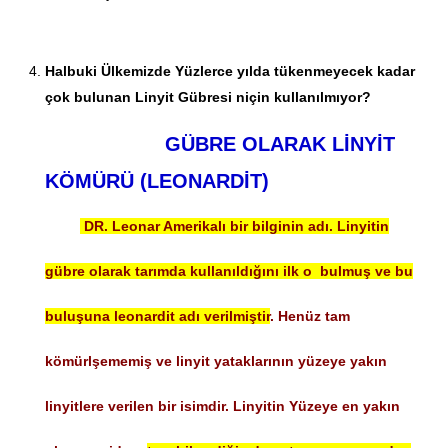
Halbuki Ülkemizde Yüzlerce yılda tükenmeyecek kadar
çok bulunan Linyit Gübresi niçin kullanılmıyor?
GÜBRE OLARAK LİNYİT
KÖMÜRÜ (LEONARDİT)
DR. Leonar Amerikalı bir bilginin adı. Linyitin
gübre olarak tarımda kullanıldığını ilk o bulmuş ve bu
buluşuna leonardit adı verilmiştir
. Henüz tam
kömürlşememiş ve linyit yataklarının yüzeye yakın
linyitlere verilen bir isimdir. Linyitin Yüzeye en yakın