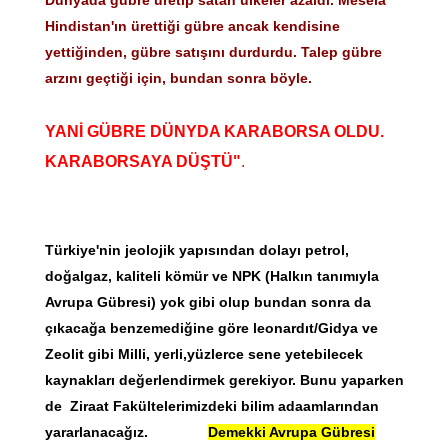
Hindistan'ın ürettiği gübre ancak kendisine
yettiğinden, gübre satışını durdurdu. Talep gübre
arzını geçtiği için, bundan sonra böyle.
YANİ GÜBRE DÜNYDA KARABORSA OLDU.
KARABORSAYA DÜŞTÜ"
.
Türkiye'nin jeolojik yapısından dolayı petrol,
doğalgaz, kaliteli kömür ve NPK (Halkın tanımıyla
Avrupa Gübresi) yok gibi olup bundan sonra da
çıkacağa benzemediğine göre leonardıt/Gidya ve
Zeolit gibi Milli, yerli,yüzlerce sene yetebilecek
kaynakları değerlendirmek gerekiyor. Bunu yaparken
de Ziraat Fakültelerimizdeki bilim adaamlarından
yararlanacağız.
Demekki Avrupa Gübresi