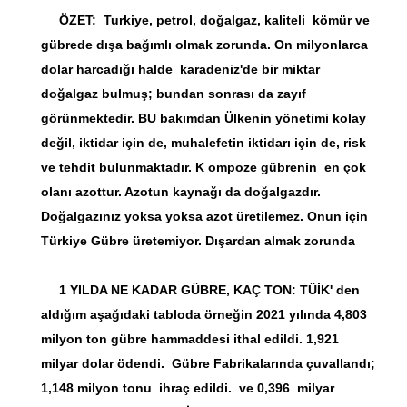
ÖZET: Turkiye, petrol, doğalgaz, kaliteli kömür ve
gübrede dışa bağımlı olmak zorunda. On milyonlarca
dolar harcadığı halde karadeniz'de bir miktar
doğalgaz bulmuş; bundan sonrası da zayıf
görünmektedir. BU bakımdan Ülkenin yönetimi kolay
değil, iktidar için de, muhalefetin iktidarı için de, risk
ve tehdit bulunmaktadır. K ompoze gübrenin en çok
olanı azottur. Azotun kaynağı da doğalgazdır.
Doğalgazınız yoksa yoksa azot üretilemez. Onun için
Türkiye Gübre üretemiyor. Dışardan almak zorunda
1 YILDA NE KADAR GÜBRE, KAÇ TON: TÜİK' den
aldığım aşağıdaki tabloda örneğin 2021 yılında 4,803
milyon ton gübre hammaddesi ithal edildi. 1,921
milyar dolar ödendi. Gübre Fabrikalarında çuvallandı;
1,148 milyon tonu ihraç edildi. ve 0,396 milyar